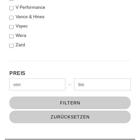
V Performance
Vance & Hines
Vspec
Wera
Zard
PREIS
PREIS
Preis bis
-
FILTERN
ZURÜCKSETZEN