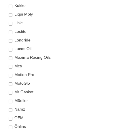
Kukko
Liqui Moly
Lisle
Loctite
Longride
Lucas Oil
Maxima Racing Oils
Mcs
Motion Pro
MotoGlo
Mr Gasket
Müeller
Namz
OEM
Öhlins