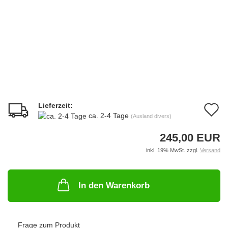
Lieferzeit:
A
ca. 2-4 Tage
(Ausland divers)
d
245,00 EUR
M
inkl. 19% MwSt. zzgl.
Versand
In den Warenkorb
Frage zum Produkt