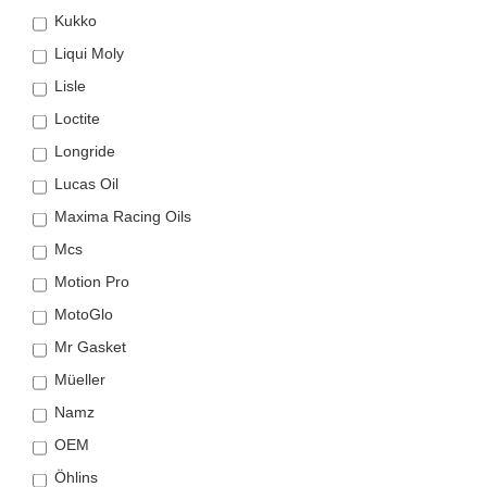
Kukko
Liqui Moly
Lisle
Loctite
Longride
Lucas Oil
Maxima Racing Oils
Mcs
Motion Pro
MotoGlo
Mr Gasket
Müeller
Namz
OEM
Öhlins