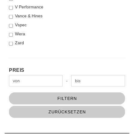
V Performance
Vance & Hines
Vspec
Wera
Zard
PREIS
PREIS
Preis bis
-
FILTERN
ZURÜCKSETZEN