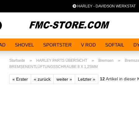
HARLEY - DAVIDSON WERKSTAT
Sp
Suche...
AD
SHOVEL
SPORTSTER
V ROD
SOFTAIL
D
»
»
»
Startseite
HARLEY PARTS ÜBERSICHT
Bremsen
Bremsz
BREMSENENTLÜFTUNGSSCHRAUBE 8 X 1,25MM
12
Artikel in dieser 
« Erster
« zurück
weiter »
Letzter »