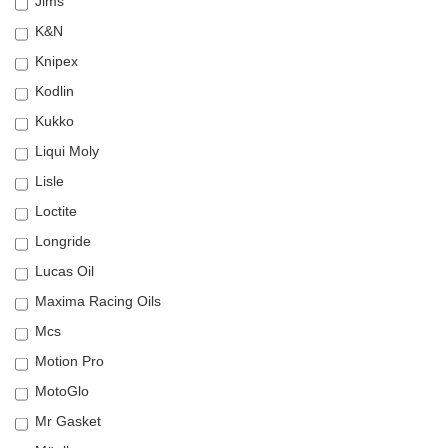
Jims
K&N
Knipex
Kodlin
Kukko
Liqui Moly
Lisle
Loctite
Longride
Lucas Oil
Maxima Racing Oils
Mcs
Motion Pro
MotoGlo
Mr Gasket