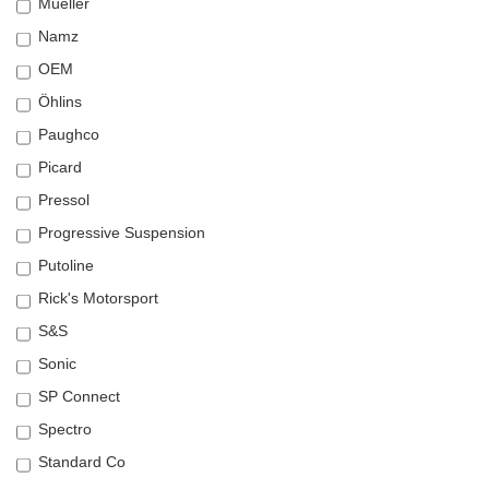
Müeller
Namz
OEM
Öhlins
Paughco
Picard
Pressol
Progressive Suspension
Putoline
Rick's Motorsport
S&S
Sonic
SP Connect
Spectro
Standard Co