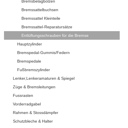
Bremsbelagbolzen
Bremssattelbuchsen
Bremssattel Kleinteile
Bremssattel-Reparatursätze
Entlüftungsschrauben für die Bremse
Hauptzylinder
Bremspedal-Gummis/Federn
Bremspedale
Fußbremszylinder
Lenker,Lenkeramaturen & Spiegel
Züge & Bremsleitungen
Fussrasten
Vorderradgabel
Rahmen & Stossdämpfer
Schutzbleche & Halter