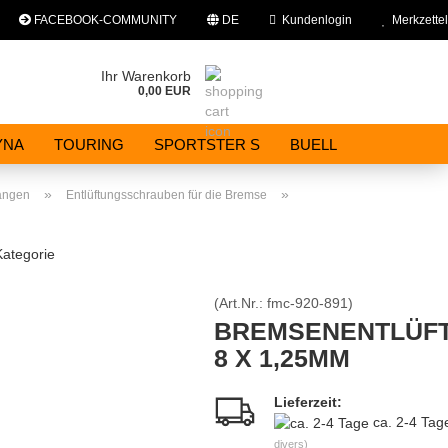
FACEBOOK-COMMUNITY
DE
Kundenlogin
Merkzettel
rache auswählen
Ihr Warenkorb
0,00 EUR
E-Mail
YNA
TOURING
SPORTSTER S
BUELL
Passwort
»
»
angen
Entlüftungsschrauben für die Bremse
Kategorie
(Art.Nr.:
fmc-920-891
)
Konto erstellen
BREMSENENTLÜF
Passwort vergessen?
8 X 1,25MM
Lieferzeit:
ca. 2-4 Ta
divers)