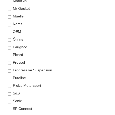
MotoGlo
Mr Gasket
Müeller
Namz
OEM
Öhlins
Paughco
Picard
Pressol
Progressive Suspension
Putoline
Rick's Motorsport
S&S
Sonic
SP Connect