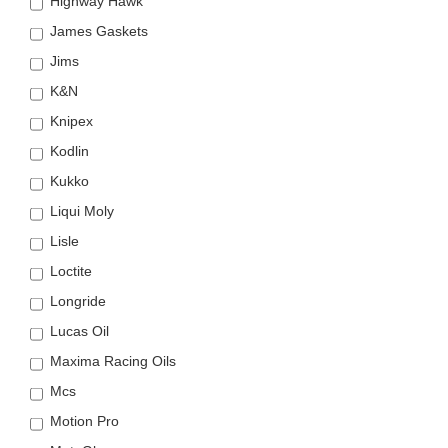
Highway Hawk
James Gaskets
Jims
K&N
Knipex
Kodlin
Kukko
Liqui Moly
Lisle
Loctite
Longride
Lucas Oil
Maxima Racing Oils
Mcs
Motion Pro