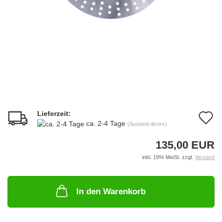
Lieferzeit:
A
ca. 2-4 Tage
(Ausland divers)
d
135,00 EUR
M
inkl. 19% MwSt. zzgl.
Versand
In den Warenkorb