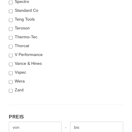
Spectro
Standard Co
Teng Tools
Teroson
Thermo-Tec
Thorcat
V Performance
Vance & Hines
Vspec
Wera
Zard
PREIS
PREIS
Preis bis
-