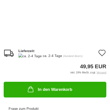
Lieferzeit:
A
ca. 2-4 Tage
(Ausland divers)
d
49,95 EUR
M
inkl. 19% MwSt. zzgl.
Versand
In den Warenkorb
Frage zum Produkt