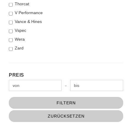
Thorcat
V Performance
Vance & Hines
Vspec
Wera
Zard
PREIS
PREIS
Preis bis
-
FILTERN
ZURÜCKSETZEN