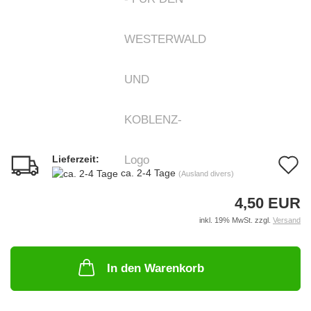
Lieferzeit:
A
ca. 2-4 Tage
(Ausland divers)
d
4,50 EUR
M
inkl. 19% MwSt. zzgl.
Versand
In den Warenkorb