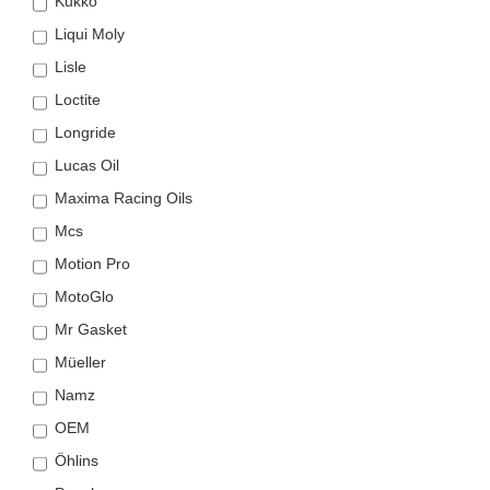
Kukko
Liqui Moly
Lisle
Loctite
Longride
Lucas Oil
Maxima Racing Oils
Mcs
Motion Pro
MotoGlo
Mr Gasket
Müeller
Namz
OEM
Öhlins