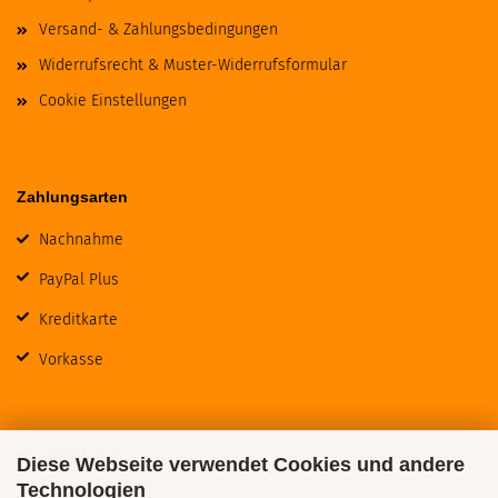
Versand- & Zahlungsbedingungen
Widerrufsrecht & Muster-Widerrufsformular
Cookie Einstellungen
Zahlungsarten
Nachnahme
PayPal Plus
Kreditkarte
Vorkasse
Kontaktdaten
Diese Webseite verwendet Cookies und andere
Technologien