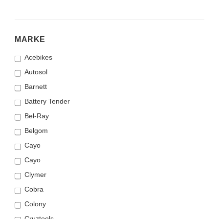
MARKE
MARKE
Acebikes
Autosol
Barnett
Battery Tender
Bel-Ray
Belgom
Cayo
Cayo
Clymer
Cobra
Colony
Cruztools