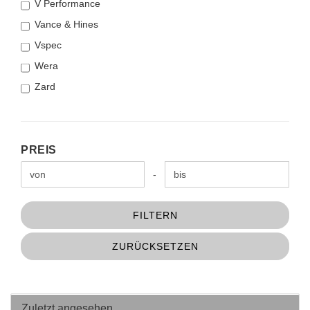
V Performance
Vance & Hines
Vspec
Wera
Zard
PREIS
PREIS
Preis bis
-
FILTERN
ZURÜCKSETZEN
Zuletzt angesehen