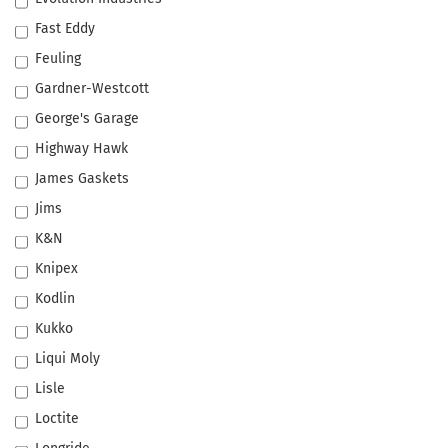
Fast Eddy
Feuling
Gardner-Westcott
George's Garage
Highway Hawk
James Gaskets
Jims
K&N
Knipex
Kodlin
Kukko
Liqui Moly
Lisle
Loctite