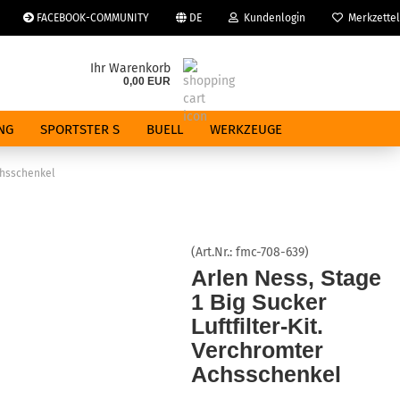
FACEBOOK-COMMUNITY
DE
Kundenlogin
Merkzettel
che auswählen
Ihr Warenkorb
0,00 EUR
E-Mail
NG
SPORTSTER S
BUELL
WERKZEUGE
Passwort
Achsschenkel
(Art.Nr.:
fmc-708-639
)
Konto erstellen
Arlen Ness, Stage
1 Big Sucker
Passwort vergessen?
Luftfilter-Kit.
Verchromter
Achsschenkel