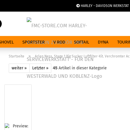
HARLEY - DAVIDSON WERKSTAT
Spra
Suche...
SHOVEL
SPORTSTER
V ROD
SOFTAIL
DYNA
TOURI
»
Startseite
Arlen Ness, Stage 1 Big Sucker Luftfilter-Kit. Verchromter 
weiter »
Letzter »
45
Artikel in dieser Kategorie