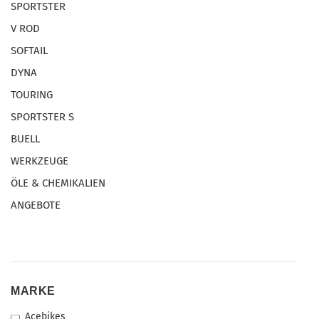
SPORTSTER
V ROD
SOFTAIL
DYNA
TOURING
SPORTSTER S
BUELL
WERKZEUGE
ÖLE & CHEMIKALIEN
ANGEBOTE
MARKE
MARKE
Acebikes