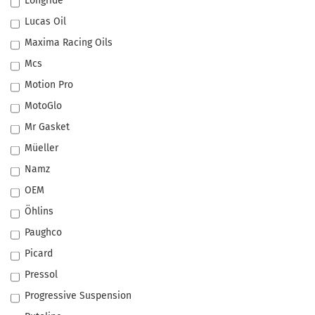
Longride
Lucas Oil
Maxima Racing Oils
Mcs
Motion Pro
MotoGlo
Mr Gasket
Müeller
Namz
OEM
Öhlins
Paughco
Picard
Pressol
Progressive Suspension