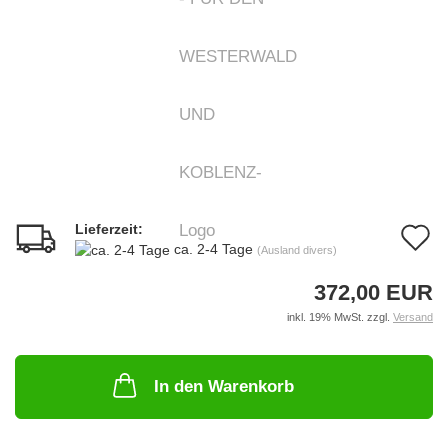
Lieferzeit:
A
ca. 2-4 Tage
(Ausland divers)
d
372,00 EUR
M
inkl. 19% MwSt. zzgl.
Versand
In den Warenkorb