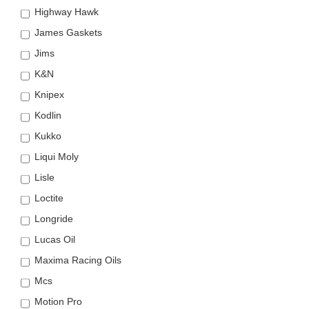
Highway Hawk
James Gaskets
Jims
K&N
Knipex
Kodlin
Kukko
Liqui Moly
Lisle
Loctite
Longride
Lucas Oil
Maxima Racing Oils
Mcs
Motion Pro