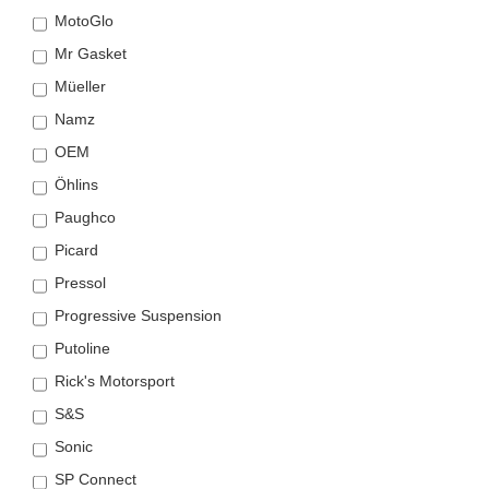
MotoGlo
Mr Gasket
Müeller
Namz
OEM
Öhlins
Paughco
Picard
Pressol
Progressive Suspension
Putoline
Rick's Motorsport
S&S
Sonic
SP Connect