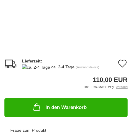
Lieferzeit:
A
ca. 2-4 Tage
(Ausland divers)
d
110,00 EUR
M
inkl. 19% MwSt. zzgl.
Versand
In den Warenkorb
Frage zum Produkt