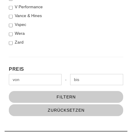
V Performance
Vance & Hines
Vspec
Wera
Zard
PREIS
PREIS
Preis bis
-
FILTERN
ZURÜCKSETZEN