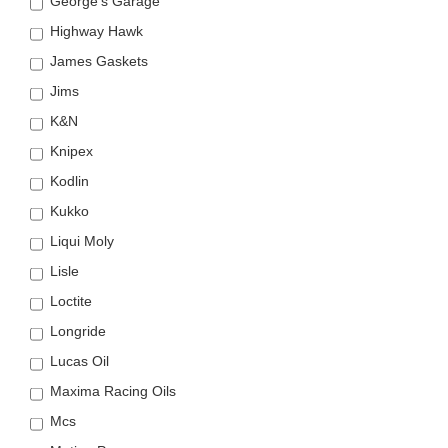
George's Garage
Highway Hawk
James Gaskets
Jims
K&N
Knipex
Kodlin
Kukko
Liqui Moly
Lisle
Loctite
Longride
Lucas Oil
Maxima Racing Oils
Mcs