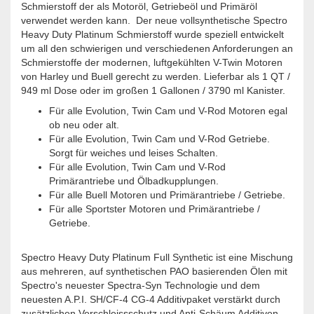
Schmierstoff der als Motoröl, Getriebeöl und Primäröl
verwendet werden kann. Der neue vollsynthetische Spectro
Heavy Duty Platinum Schmierstoff wurde speziell entwickelt
um all den schwierigen und verschiedenen Anforderungen an
Schmierstoffe der modernen, luftgekühlten V-Twin Motoren
von Harley und Buell gerecht zu werden. Lieferbar als 1 QT /
949 ml Dose oder im großen 1 Gallonen / 3790 ml Kanister.
Für alle Evolution, Twin Cam und V-Rod Motoren egal
ob neu oder alt.
Für alle Evolution, Twin Cam und V-Rod Getriebe.
Sorgt für weiches und leises Schalten.
Für alle Evolution, Twin Cam und V-Rod
Primärantriebe und Ölbadkupplungen.
Für alle Buell Motoren und Primärantriebe / Getriebe.
Für alle Sportster Motoren und Primärantriebe /
Getriebe.
Spectro Heavy Duty Platinum Full Synthetic ist eine Mischung
aus mehreren, auf synthetischen PAO basierenden Ölen mit
Spectro's neuester Spectra-Syn Technologie und dem
neuesten A.P.I. SH/CF-4 CG-4 Additivpaket verstärkt durch
zusätzlichen Verschleissschutz und Anti-Schäum Additiven