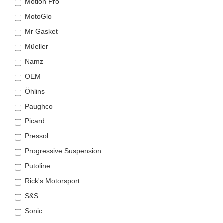
Motion Pro
MotoGlo
Mr Gasket
Müeller
Namz
OEM
Öhlins
Paughco
Picard
Pressol
Progressive Suspension
Putoline
Rick's Motorsport
S&S
Sonic