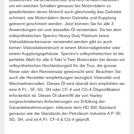
um ein weiches Schalten genauso bei Motorrädern zu
gewährleisten deren Motoröl auch gleichzeitig das Getriebe
schmiert, wie Motorrädern deren Getriebe und Kupplung
getrennt geschmiert werden. Jetzt können Sie für alle 3
Anwendungen ein und dasselbe Öl verwenden. Da bei dem
vollsynthetischen Spectro Heavy Duty Platinum keine
Viskositätsverbesserer verwendet werden gibt es auch
keinen Viskositätseinbruch in einem Motorradgetriebe oder
einem Kupplungsgehäuse. Spectro's vollsynthetisches ist die
perfekte Wahl für alle 4-Takt V-Twin Motorräder bei denen ein
vollsynthetisches Hochleistungsöl für die Tour, die grosse
Reise oder den Renneinsatz gewünscht wird. Beachten Sie
auch die Hersteller-empfehlungen bezüglich Viskosität und
Wechselintervallen. Dieses Öl wird überall dort empfohlen wo
eine A.P.I., SF, SG, SH oder CF-4 und CG-4 Ölspezifikation
erforderlich ist. Dieses Öl übertrifft die von Harley
vorgeschriebenen Anforderungen zur Erfüllung der
Garantiebestimmungen, inklusive dem HD 360 Standard
genauso wie die Standards der Petroleum Industrie A.P. SF,
SG, SH, und ist A.P.I. CF-4 & CG-4 geprüft.