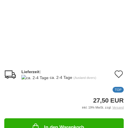
Lieferzeit:
A
ca. 2-4 Tage
(Ausland divers)
d
TOP
M
27,50 EUR
inkl. 19% MwSt. zzgl.
Versand
In den Warenkorb