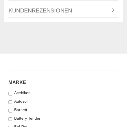
KUNDENREZENSIONEN
MARKE
MARKE
Acebikes
Autosol
Barnett
Battery Tender
Bel-Ray